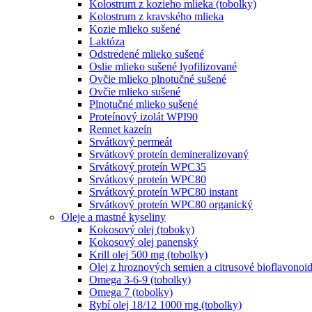
Kolostrum z kozieho mlieka (tobolky)
Kolostrum z kravského mlieka
Kozie mlieko sušené
Laktóza
Odstredené mlieko sušené
Oslie mlieko sušené lyofilizované
Ovčie mlieko plnotučné sušené
Ovčie mlieko sušené
Plnotučné mlieko sušené
Proteínový izolát WPI90
Rennet kazeín
Srvátkový permeát
Srvátkový proteín demineralizovaný
Srvátkový proteín WPC35
Srvátkový proteín WPC80
Srvátkový proteín WPC80 instant
Srvátkový proteín WPC80 organický
Oleje a mastné kyseliny
Kokosový olej (toboky)
Kokosový olej panenský
Krill olej 500 mg (tobolky)
Olej z hroznových semien a citrusové bioflavonoid
Omega 3-6-9 (tobolky)
Omega 7 (tobolky)
Rybí olej 18/12 1000 mg (tobolky)