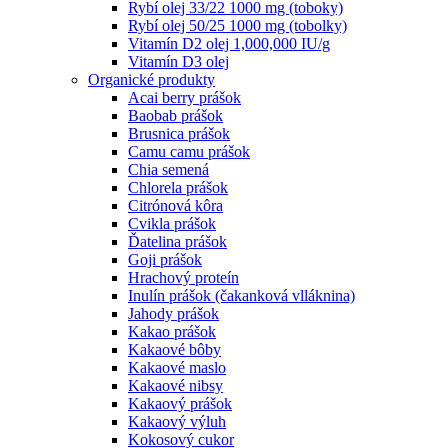
Rybí olej 33/22 1000 mg (toboky)
Rybí olej 50/25 1000 mg (tobolky)
Vitamín D2 olej 1,000,000 IU/g
Vitamín D3 olej
Organické produkty
Acai berry prášok
Baobab prášok
Brusnica prášok
Camu camu prášok
Chia semená
Chlorela prášok
Citrónová kôra
Cvikla prášok
Ďatelina prášok
Goji prášok
Hrachový proteín
Inulín prášok (čakanková vlláknina)
Jahody prášok
Kakao prášok
Kakaové bôby
Kakaové maslo
Kakaové nibsy
Kakaový prášok
Kakaový výluh
Kokosový cukor