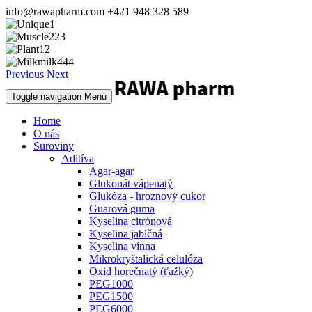
info@rawapharm.com
+421 948 328 589
Previous
Next
Toggle navigation
Menu
Home
O nás
Suroviny
Aditíva
Agar-agar
Glukonát vápenatý
Glukóza - hroznový cukor
Guarová guma
Kyselina citrónová
Kyselina jablčná
Kyselina vínna
Mikrokryštalická celulóza
Oxid horečnatý (ťažký)
PEG1000
PEG1500
PEG6000