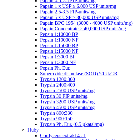
Papain 0.5-2.5 FIP-units/mg
Papain 1 x USP ≥ 6,000 USP units/mg
Papain 2.5-3.5 FIP-units/mg
Papain 5 x USP ≥ 30,000 USP units/mg
Papain BPC 1954 (3000 - 4000 USP units/mg)
Papain Concentrate ≥ 40,000 USP units/mg
Pepsin 1:10000 BP
Pepsín 1:10000 NF
Pepsin 1:15000 BP
Pepsin 1:15000 NF
Pepsin 1:3000 BP
Pepsin 1:3000 NF
Pepsin Ph. Eur.
Superoxide dismutase (SOD) 50 U/GR
Trypsin 1200:300
Trypsin 2400:400
Trypsin 2500 USP units/mg
Trypsin 30 FIP units/mg
Trypsin 3200 USP units/mg
Trypsin 4500 USP units/mg
Trypsin 800:330
Trypsin 900:150
Trypsin Ph. Eur. (0.5 µkatal/mg)
Huby
Cordyceps extrakt 4 : 1