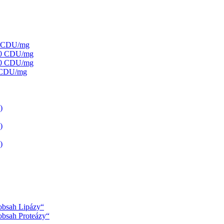
50 CDU/mg
000 CDU/mg
250 CDU/mg
0 CDU/mg
)
)
)
 obsah Lipázy“
 obsah Proteázy“