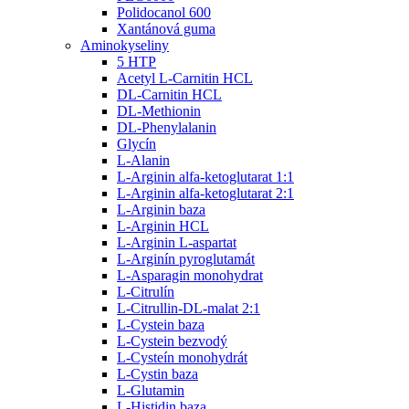
Polidocanol 600
Xantánová guma
Aminokyseliny
5 HTP
Acetyl L-Carnitin HCL
DL-Carnitin HCL
DL-Methionin
DL-Phenylalanin
Glycín
L-Alanin
L-Arginin alfa-ketoglutarat 1:1
L-Arginin alfa-ketoglutarat 2:1
L-Arginin baza
L-Arginin HCL
L-Arginin L-aspartat
L-Arginín pyroglutamát
L-Asparagin monohydrat
L-Citrulín
L-Citrullin-DL-malat 2:1
L-Cystein baza
L-Cystein bezvodý
L-Cysteín monohydrát
L-Cystin baza
L-Glutamin
L-Histidin baza