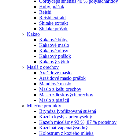
Cordyceps sinensis 40 % polysacharidov
Huby prášok
Reishi
Reishi extrakt
Shitake extrakt
Shitake prášok
Kakao
Kakaové bôby
Kakaové maslo
Kakaové nibsy
Kakaový prášok
Kakaový výluh
Maslá z orechov
Arašidové maslo
Arašidové maslo prášok
Mandlové maslo
Maslo z kešu orechov
Maslo z lieskových orechov
Maslo z pistácií
Mliečne produkty
Bryndza lyofilizovaná sušená
Kazeín kyslý - priemyselný
Kazeín micelárny 92 %, 87 % proteínov
Kazeinát vápenatý/sodný
Kolostrum z kozieho mlieka