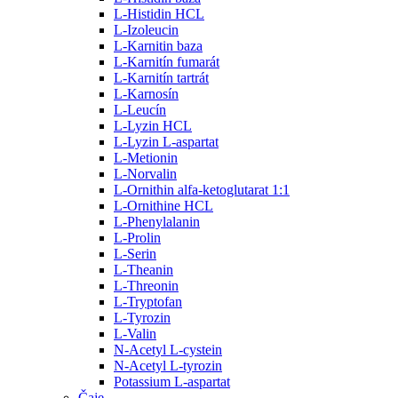
L-Histidin HCL
L-Izoleucin
L-Karnitin baza
L-Karnitín fumarát
L-Karnitín tartrát
L-Karnosín
L-Leucín
L-Lyzin HCL
L-Lyzin L-aspartat
L-Metionin
L-Norvalin
L-Ornithin alfa-ketoglutarat 1:1
L-Ornithine HCL
L-Phenylalanin
L-Prolin
L-Serin
L-Theanin
L-Threonin
L-Tryptofan
L-Tyrozin
L-Valin
N-Acetyl L-cystein
N-Acetyl L-tyrozin
Potassium L-aspartat
Čaje