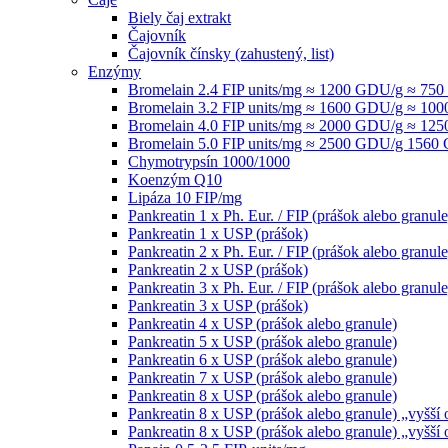
Biely čaj extrakt
Čajovník
Čajovník čínsky (zahustený, list)
Enzýmy
Bromelain 2.4 FIP units/mg ≈ 1200 GDU/g ≈ 7
Bromelain 3.2 FIP units/mg ≈ 1600 GDU/g ≈ 1
Bromelain 4.0 FIP units/mg ≈ 2000 GDU/g ≈ 1
Bromelain 5.0 FIP units/mg ≈ 2500 GDU/g 156
Chymotrypsín 1000/1000
Koenzým Q10
Lipáza 10 FIP/mg
Pankreatin 1 x Ph. Eur. / FIP (prášok alebo granule
Pankreatin 1 x USP (prášok)
Pankreatin 2 x Ph. Eur. / FIP (prášok alebo granule
Pankreatin 2 x USP (prášok)
Pankreatin 3 x Ph. Eur. / FIP (prášok alebo granule
Pankreatin 3 x USP (prášok)
Pankreatin 4 x USP (prášok alebo granule)
Pankreatin 5 x USP (prášok alebo granule)
Pankreatin 6 x USP (prášok alebo granule)
Pankreatin 7 x USP (prášok alebo granule)
Pankreatin 8 x USP (prášok alebo granule)
Pankreatin 8 x USP (prášok alebo granule) „vyšší
Pankreatin 8 x USP (prášok alebo granule) „vyšší